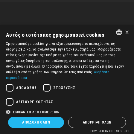
ΣΑΒΒΑΤΟΚΎΡΙΑΚΟ
×
Αυτός ο ιστότοπος χρησιμοποιεί cookies
(COSMOSPRESS)
Χρησιμοποιούμε cookies για να εξατομικεύσουμε το περιεχόμενο, τις
ENGLISH
διαφημίσεις και να αναλύσουμε την επισκεψιμότητά μας. Μοιραζόμαστε
επίσης πληροφορίες σχετικά με τη χρήση του ιστότοπού μας με τους
ΕΛΛΗΝΙΚΆ
συνεργάτες διαφήμισης και ανάλυσης, οι οποίοι ενδέχεται να τις
συνδυάσουν με άλλες πληροφορίες που τους έχετε παράσχει ή που έχουν
συλλέξει από τη χρήση των υπηρεσιών τους από εσάς.
Διαβάστε
περισσότερα
ΑΠΌΔΟΣΗΣ
ΣΤΌΧΕΥΣΗΣ
ΛΕΙΤΟΥΡΓΙΚΌΤΗΤΑΣ
ΕΜΦΆΝΙΣΗ ΛΕΠΤΟΜΕΡΕΙΏΝ
ΑΠΟΔΟΧΉ ΌΛΩΝ
ΑΠΌΡΡΙΨΗ ΌΛΩΝ
POWERED BY COOKIESCRIPT