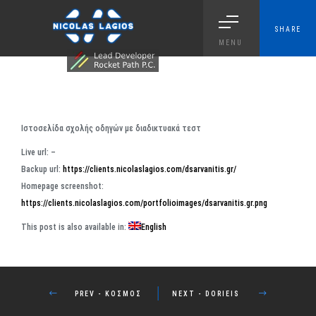
SHARE
MENU
Ιστοσελίδα σχολής οδηγών με διαδικτυακά τεστ
Live url: –
Backup url:
https://clients.nicolaslagios.com/dsarvanitis.gr/
Homepage screenshot:
https://clients.nicolaslagios.com/portfolioimages/dsarvanitis.gr.png
This post is also available in:
English
PROJECT DETAILS
PREV - ΚΌΣΜΟΣ
NEXT - DORIEIS