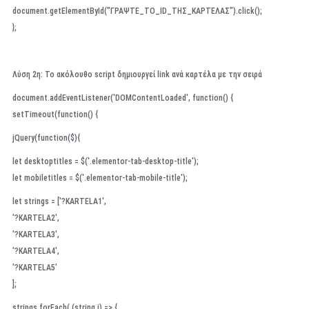
document.getElementById("ΓΡΑΨΤΕ_ΤΟ_ID_ΤΗΣ_ΚΑΡΤΕΛΑΣ").click();
};
Λύση 2η:
Το ακόλουθο script δημιουργεί link ανά καρτέλα με την σειρά
document.addEventListener('DOMContentLoaded', function() {
setTimeout(function() {
jQuery(function($){
let desktoptitles = $('.elementor-tab-desktop-title');
let mobiletitles = $('.elementor-tab-mobile-title');
let strings = ['?KARTELA1',
'?KARTELA2',
'?KARTELA3',
'?KARTELA4',
'?KARTELA5'
];
strings.forEach( (string,i) => {