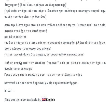
διαχειριστή (δεξί κλικ, τρέξιμο ως διαχειριστής)
(πρόσεξε αν έχει κάποια κάρτα δικτύου vpn καλύτερα απενεργοποιησέ την,
αυτήν που θες είναι την δικτύου)
Από την λίστα ήχου που θα σου βγάλει επέλεξε πχ το “Stereo Mix” το οποίο
αφορά στον ήχο του υπολογιστή
και πάτησε Enter.
(αν δεν υπάρχει το stereo mix στις συσκευές εγγραφής, βλέπε ιδιότητες ήχου,
τότε πέρασε τους σωστούς drivers)
(πχ με των windows δεν υπήρχε, με τους realtek εμφανίστηκε)
Τέλος αντέγραψε τον φάκελο “receiver” στο pc που θα λάβει τον ήχο και
άνοιξε το εκτελέσιμο
Γράψε μέσα την ip χωρίς το port του pc που στέλνει τον ήχο
Κανονικά θα πρέπει να λαμβάνει χωρίς καμία καθυστέρηση.
Φιλιά…..
This post is also available in:
English