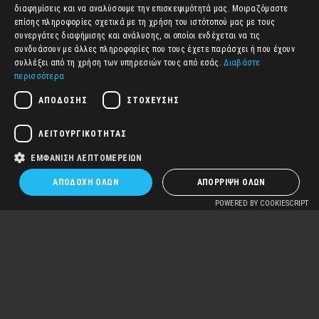
ENGLISH
διαφημίσεις και να αναλύσουμε την επισκεψιμότητά μας. Μοιραζόμαστε
επίσης πληροφορίες σχετικά με τη χρήση του ιστότοπού μας με τους
ΕΛΛΗΝΙΚΆ
συνεργάτες διαφήμισης και ανάλυσης, οι οποίοι ενδέχεται να τις
συνδυάσουν με άλλες πληροφορίες που τους έχετε παράσχει ή που έχουν
συλλέξει από τη χρήση των υπηρεσιών τους από εσάς.
Διαβάστε
περισσότερα
Alternative:
ΑΠΌΔΟΣΗΣ
ΣΤΌΧΕΥΣΗΣ
SUBMIT COMMENT
ΛΕΙΤΟΥΡΓΙΚΌΤΗΤΑΣ
ΕΜΦΆΝΙΣΗ ΛΕΠΤΟΜΕΡΕΙΏΝ
ΑΠΟΔΟΧΉ ΌΛΩΝ
ΑΠΌΡΡΙΨΗ ΌΛΩΝ
PREV - EMAIL
NEXT - ZIGAFORM
POWERED BY COOKIESCRIPT
ΠΑΡΑΓΓΕΛΊΑΣ
ΕΞΑΓΩΓΉ ΥΠΟΒΟΛΏΝ…
WOOCOMMERCE…