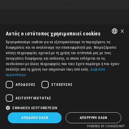
MALL
KEA
×
Αυτός ο ιστότοπος χρησιμοποιεί cookies
Χρησιμοποιούμε cookies για να εξατομικεύσουμε το περιεχόμενο, τις
ENGLISH
διαφημίσεις και να αναλύσουμε την επισκεψιμότητά μας. Μοιραζόμαστε
επίσης πληροφορίες σχετικά με τη χρήση του ιστότοπού μας με τους
ΕΛΛΗΝΙΚΆ
συνεργάτες διαφήμισης και ανάλυσης, οι οποίοι ενδέχεται να τις
συνδυάσουν με άλλες πληροφορίες που τους έχετε παράσχει ή που έχουν
συλλέξει από τη χρήση των υπηρεσιών τους από εσάς.
Διαβάστε
περισσότερα
ΑΠΌΔΟΣΗΣ
ΣΤΌΧΕΥΣΗΣ
ΛΕΙΤΟΥΡΓΙΚΌΤΗΤΑΣ
ΕΜΦΆΝΙΣΗ ΛΕΠΤΟΜΕΡΕΙΏΝ
ΑΠΟΔΟΧΉ ΌΛΩΝ
ΑΠΌΡΡΙΨΗ ΌΛΩΝ
POWERED BY COOKIESCRIPT