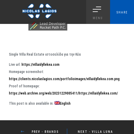
SHARE
MENU
Single Villa Real Estate ιστοσελίδα για την Κέα
Live url:
https://villaidyllekea.com
Homepage screenshot:
https://clients.nicolaslagios.com/portfolioimages/villaidyllekea.com.png
Proof of homepage:
https://web.archive.org/web/20231229005411/https://villaidyllekea.com/
This post is also available in:
English
PROJECT DETAILS
PREV - BRANDS
NEXT - VILLA LUNA