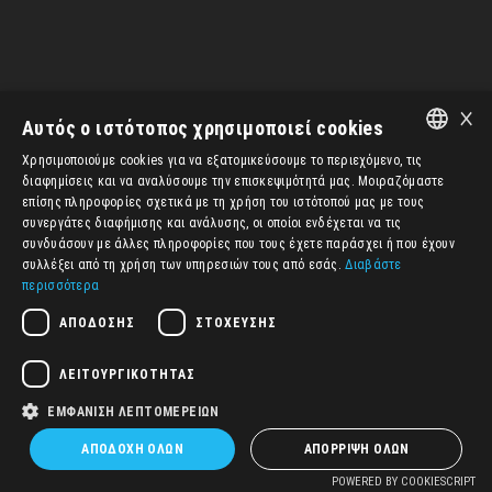
×
Αυτός ο ιστότοπος χρησιμοποιεί cookies
Χρησιμοποιούμε cookies για να εξατομικεύσουμε το περιεχόμενο, τις
ENGLISH
διαφημίσεις και να αναλύσουμε την επισκεψιμότητά μας. Μοιραζόμαστε
επίσης πληροφορίες σχετικά με τη χρήση του ιστότοπού μας με τους
ΕΛΛΗΝΙΚΆ
συνεργάτες διαφήμισης και ανάλυσης, οι οποίοι ενδέχεται να τις
συνδυάσουν με άλλες πληροφορίες που τους έχετε παράσχει ή που έχουν
συλλέξει από τη χρήση των υπηρεσιών τους από εσάς.
Διαβάστε
περισσότερα
ΑΠΌΔΟΣΗΣ
ΣΤΌΧΕΥΣΗΣ
ΛΕΙΤΟΥΡΓΙΚΌΤΗΤΑΣ
ΕΜΦΆΝΙΣΗ ΛΕΠΤΟΜΕΡΕΙΏΝ
ΑΠΟΔΟΧΉ ΌΛΩΝ
ΑΠΌΡΡΙΨΗ ΌΛΩΝ
1
1
POWERED BY COOKIESCRIPT