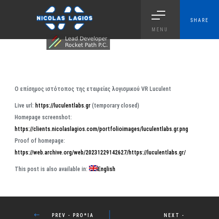
SHARE
MENU
Ο επίσημος ιστότοπος της εταιρείας λογισμικού VR Luculent
Live url:
https://luculentlabs.gr
(temporary closed)
Homepage screenshot:
https://clients.nicolaslagios.com/portfolioimages/luculentlabs.gr.png
Proof of homepage:
https://web.archive.org/web/20231229142627/https://luculentlabs.gr/
This post is also available in:
English
PROJECT DETAILS
PREV - PRO*IA
NEXT -