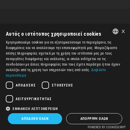
ATMETZIDISFOCUS.COM
×
Αυτός ο ιστότοπος χρησιμοποιεί cookies
Χρησιμοποιούμε cookies για να εξατομικεύσουμε το περιεχόμενο, τις
ENGLISH
διαφημίσεις και να αναλύσουμε την επισκεψιμότητά μας. Μοιραζόμαστε
επίσης πληροφορίες σχετικά με τη χρήση του ιστότοπού μας με τους
ΕΛΛΗΝΙΚΆ
συνεργάτες διαφήμισης και ανάλυσης, οι οποίοι ενδέχεται να τις
συνδυάσουν με άλλες πληροφορίες που τους έχετε παράσχει ή που έχουν
συλλέξει από τη χρήση των υπηρεσιών τους από εσάς.
Διαβάστε
περισσότερα
ΑΠΌΔΟΣΗΣ
ΣΤΌΧΕΥΣΗΣ
ΛΕΙΤΟΥΡΓΙΚΌΤΗΤΑΣ
ΕΜΦΆΝΙΣΗ ΛΕΠΤΟΜΕΡΕΙΏΝ
ΑΠΟΔΟΧΉ ΌΛΩΝ
ΑΠΌΡΡΙΨΗ ΌΛΩΝ
POWERED BY COOKIESCRIPT