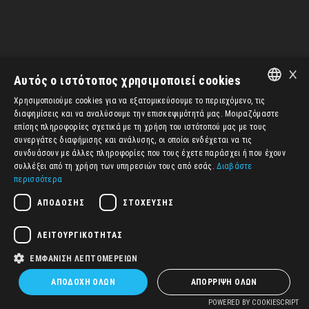
(2003 1O…
LABS
×
Αυτός ο ιστότοπος χρησιμοποιεί cookies
Χρησιμοποιούμε cookies για να εξατομικεύσουμε το περιεχόμενο, τις
ENGLISH
διαφημίσεις και να αναλύσουμε την επισκεψιμότητά μας. Μοιραζόμαστε
επίσης πληροφορίες σχετικά με τη χρήση του ιστότοπού μας με τους
ΕΛΛΗΝΙΚΆ
συνεργάτες διαφήμισης και ανάλυσης, οι οποίοι ενδέχεται να τις
συνδυάσουν με άλλες πληροφορίες που τους έχετε παράσχει ή που έχουν
συλλέξει από τη χρήση των υπηρεσιών τους από εσάς.
Διαβάστε
περισσότερα
ΑΠΌΔΟΣΗΣ
ΣΤΌΧΕΥΣΗΣ
ΛΕΙΤΟΥΡΓΙΚΌΤΗΤΑΣ
ΕΜΦΆΝΙΣΗ ΛΕΠΤΟΜΕΡΕΙΏΝ
ΑΠΟΔΟΧΉ ΌΛΩΝ
ΑΠΌΡΡΙΨΗ ΌΛΩΝ
POWERED BY COOKIESCRIPT