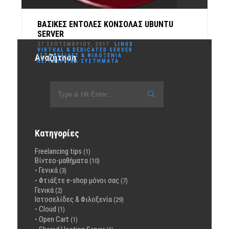
ΒΑΣΙΚΈΣ ΕΝΤΟΛΈΣ ΚΟΝΣΌΛΑΣ UBUNTU
SERVER
27 ΣΕΠΤΕΜΒΡΊΟΥ, 2017
LINUX
VIRTUAL & DEDICATED SERVER
Αναζήτηση
ΙΣΤΟΣΕΛΊΔΕΣ & ΦΙΛΟΞΕΝΊΑ
ΛΕΙΤΟΥΡΓΙΚΆ ΣΥΣΤΉΜΑΤΑ
Γεια σας, όπως έχω αναφέρει και σε άλλο άρθρο, λόγο
της δουλειάς μου ως web developer, έχω ελάχιστο χρόνο
για αναρτήσεις και…
READ MORE
Κατηγορίες
Freelancing tips
(1)
Βίντεο-μαθήματα
(10)
Γενικά
(3)
Φτιάξτε e-shop μόνοι σας
(7)
Γενικά
(2)
Ιστοσελίδες & Φιλοξενία
(29)
Cloud
(1)
Open Cart
(1)