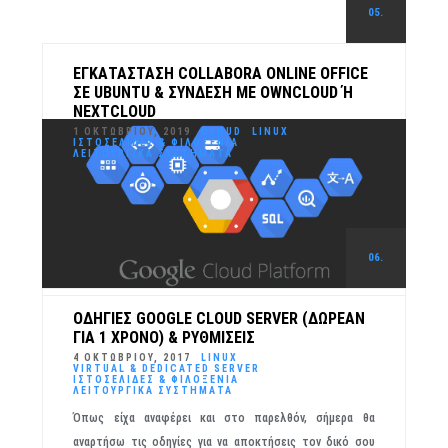
05.
ΕΓΚΑΤΆΣΤΑΣΗ COLLABORA ONLINE OFFICE
ΣΕ UBUNTU & ΣΎΝΔΕΣΗ ΜΕ OWNCLOUD Ή N
EXTCLOUD
1 ΟΚΤΩΒΡΊΟΥ, 2019
CLOUD
LINUX
ΙΣΤΟΣΕΛΊΔΕΣ & ΦΙΛΟΞΕΝΊΑ
ΛΕΙΤΟΥΡΓΙΚΆ ΣΥΣΤΉΜΑΤΑ
Παρακαλώ πολύ το άρθρο να μην αναδημοσιευθεί χωρίς
την άδειά μου. Ευχαριστώ. Βήμα 1: Εφόσον έχουμε στήσει
το cloud μας και έχουμε…
06.
READ MORE
ΟΔΗΓΊΕΣ GOOGLE CLOUD SERVER (ΔΩΡΕΆΝ
ΓΙΑ 1 ΧΡΌΝΟ) & ΡΥΘΜΊΣΕΙΣ
4 ΟΚΤΩΒΡΊΟΥ, 2017
LINUX
VIRTUAL & DEDICATED SERVER
ΙΣΤΟΣΕΛΊΔΕΣ & ΦΙΛΟΞΕΝΊΑ
ΛΕΙΤΟΥΡΓΙΚΆ ΣΥΣΤΉΜΑΤΑ
Όπως είχα αναφέρει και στο παρελθόν, σήμερα θα
αναρτήσω τις οδηγίες για να αποκτήσεις τον δικό σου