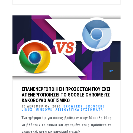
02.
ΕΠΑΝΕΝΕΡΓΟΠΟΊΗΣΗ ΠΡΌΣΘΕΤΩΝ ΠΟΥ ΈΧΕΙ
ΑΠΕΝΕΡΓΟΠΟΙΉΣΕΙ ΤΟ GOOGLE CHROME ΩΣ
ΚΑΚΌΒΟΥΛΟ ΛΟΓΙΣΜΙΚΌ
20 ΔΕΚΕΜΒΡΊΟΥ, 2020
BROWSERS
BROWSERS
LINUX
WINDOWS
ΛΕΙΤΟΥΡΓΙΚΆ ΣΥΣΤΉΜΑΤΑ
Ένα γρήγορο tip για όσους βρέθηκαν στην δύσκολη θέση
να βλέπουν τα σπάνια και αγαπημένα τους πρόσθετα να
χαρακτηρίζονται ως κακόβουλα χωρίς…