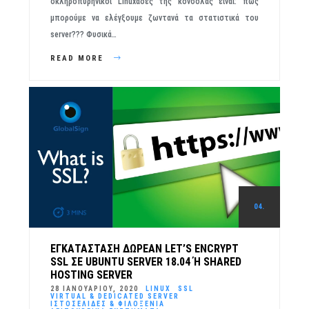
σκληροπυρηνικοί Linuxάδες της κονσόλας είναι: πως
μπορούμε να ελέγξουμε ζωντανά τα στατιστικά του
server??? Φυσικά…
READ MORE
04.
ΕΓΚΑΤΆΣΤΑΣΗ ΔΩΡΕΆΝ LET’S ENCRYPT
SSL ΣΕ UBUNTU SERVER 18.04 Ή SHARED H
OSTING SERVER
28 ΙΑΝΟΥΑΡΊΟΥ, 2020
LINUX
SSL
VIRTUAL & DEDICATED SERVER
ΙΣΤΟΣΕΛΊΔΕΣ & ΦΙΛΟΞΕΝΊΑ