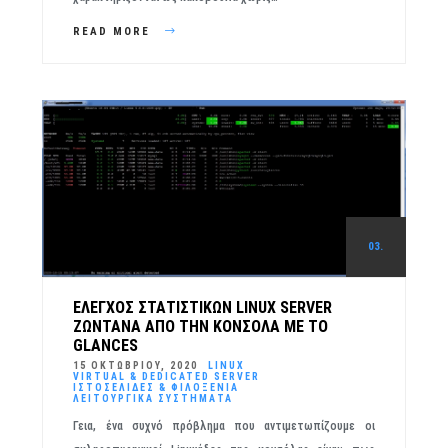
READ MORE
03.
ΈΛΕΓΧΟΣ ΣΤΑΤΙΣΤΙΚΏΝ LINUX SERVER
ΖΩΝΤΑΝΆ ΑΠΌ ΤΗΝ ΚΟΝΣΌΛΑ ΜΕ ΤΟ
GLANCES
15 ΟΚΤΩΒΡΊΟΥ, 2020
LINUX
VIRTUAL & DEDICATED SERVER
ΙΣΤΟΣΕΛΊΔΕΣ & ΦΙΛΟΞΕΝΊΑ
ΛΕΙΤΟΥΡΓΙΚΆ ΣΥΣΤΉΜΑΤΑ
Γεια, ένα συχνό πρόβλημα που αντιμετωπίζουμε οι