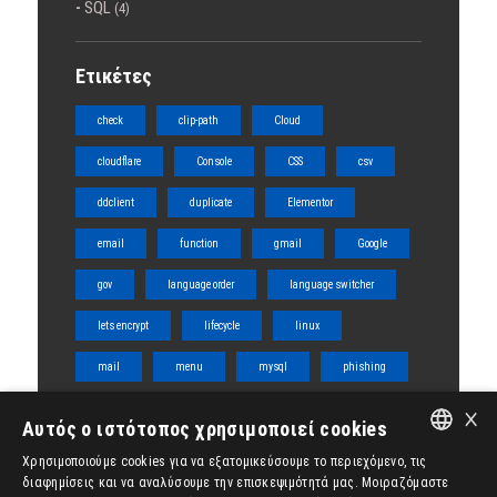
SQL
(4)
Ετικέτες
check
clip-path
Cloud
cloudflare
Console
CSS
csv
ddclient
duplicate
Elementor
email
function
gmail
Google
gov
language order
language switcher
lets encrypt
lifecycle
linux
mail
menu
mysql
phishing
×
php
server
shared
ssl
Αυτός ο ιστότοπος χρησιμοποιεί cookies
tabs
team
template
title
Χρησιμοποιούμε cookies για να εξατομικεύσουμε το περιεχόμενο, τις
ENGLISH
διαφημίσεις και να αναλύσουμε την επισκεψιμότητά μας. Μοιραζόμαστε
ubuntu
vps
Woocommerce