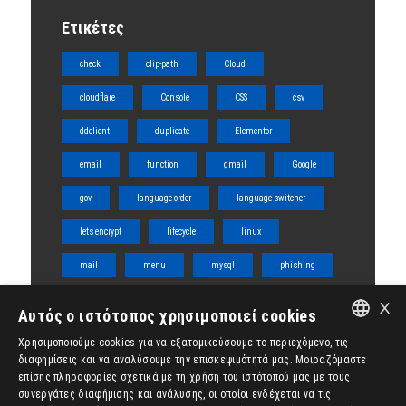
Ετικέτες
check
clip-path
Cloud
cloudflare
Console
CSS
csv
ddclient
duplicate
Elementor
email
function
gmail
Google
gov
language order
language switcher
lets encrypt
lifecycle
linux
mail
menu
mysql
phishing
×
php
server
shared
ssl
Αυτός ο ιστότοπος χρησιμοποιεί cookies
tabs
team
template
title
Χρησιμοποιούμε cookies για να εξατομικεύσουμε το περιεχόμενο, τις
ENGLISH
διαφημίσεις και να αναλύσουμε την επισκεψιμότητά μας. Μοιραζόμαστε
ubuntu
vps
Woocommerce
επίσης πληροφορίες σχετικά με τη χρήση του ιστότοπού μας με τους
ΕΛΛΗΝΙΚΆ
συνεργάτες διαφήμισης και ανάλυσης, οι οποίοι ενδέχεται να τις
wordpress
WPML
διάγραμμα ροής