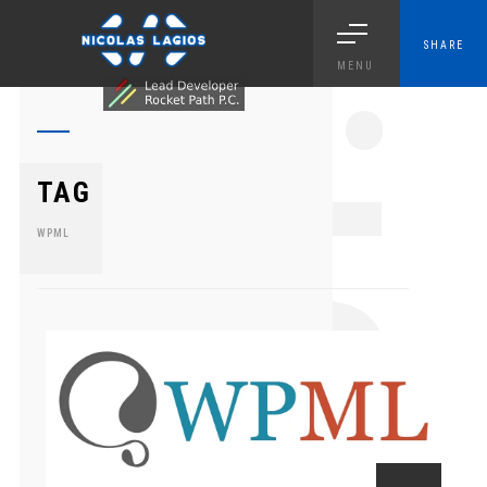
SHARE
MENU
1.
TAG
WPML
0