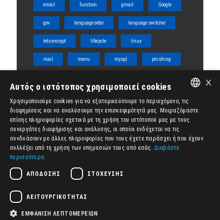
email
function
gmail
Google
gov
language order
language switcher
lets encrypt
lifecycle
linux
mail
menu
mysql
phishing
×
php
server
shared
ssl
Αυτός ο ιστότοπος χρησιμοποιεί cookies
tabs
team
template
title
Χρησιμοποιούμε cookies για να εξατομικεύσουμε το περιεχόμενο, τις
ENGLISH
διαφημίσεις και να αναλύσουμε την επισκεψιμότητά μας. Μοιραζόμαστε
ubuntu
vps
Woocommerce
επίσης πληροφορίες σχετικά με τη χρήση του ιστότοπού μας με τους
ΕΛΛΗΝΙΚΆ
συνεργάτες διαφήμισης και ανάλυσης, οι οποίοι ενδέχεται να τις
wordpress
WPML
διάγραμμα ροής
συνδυάσουν με άλλες πληροφορίες που τους έχετε παράσχει ή που έχουν
συλλέξει από τη χρήση των υπηρεσιών τους από εσάς.
Διαβάστε
δωρεάν
ιστοσελίδα
κύκλος ζωής
περισσότερα
ομάδα
πυρήνας
ρόλοι
ΑΠΌΔΟΣΗΣ
ΣΤΌΧΕΥΣΗΣ
συνάρτηση
ΛΕΙΤΟΥΡΓΙΚΌΤΗΤΑΣ
ΕΜΦΆΝΙΣΗ ΛΕΠΤΟΜΕΡΕΙΏΝ