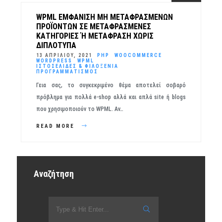
WPML ΕΜΦΆΝΙΣΗ ΜΗ ΜΕΤΑΦΡΑΣΜΈΝΩΝ
ΠΡΟΪΌΝΤΩΝ ΣΕ ΜΕΤΑΦΡΑΣΜΈΝΕΣ
ΚΑΤΗΓΟΡΊΕΣ Ή ΜΕΤΆΦΡΑΣΗ ΧΩΡΊΣ Δ
ΙΠΛΌΤΥΠΑ
13 ΑΠΡΙΛΊΟΥ, 2021
PHP
WOOCOMMERCE
WORDPRESS
WPML
ΙΣΤΟΣΕΛΊΔΕΣ & ΦΙΛΟΞΕΝΊΑ
ΠΡΟΓΡΑΜΜΑΤΙΣΜΌΣ
Γεια σας, το συγκεκριμένο θέμα αποτελεί σοβαρό
πρόβλημα για πολλά e-shop αλλά και απλά site ή blogs
που χρησιμοποιούν το WPML. Αν…
READ MORE
Αναζήτηση