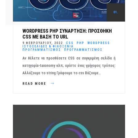
01.
WORDPRESS PHP ΣΥΝΆΡΤΗΣΗ: ΠΡΟΣΘΉΚΗ
CSS ΜΕ ΒΆΣΗ ΤΟ URL
9 ΦΕΒΡΟΥΑΡΊΟΥ, 2022
CSS
PHP
WORDPRESS
ΙΣΤΟΣΕΛΊΔΕΣ & ΦΙΛΟΞΕΝΊΑ
ΠΡΟΓΡΑΜΜΑΤΙΣΜΌΣ
ΠΡΟΓΡΑΜΜΑΤΙΣΜΌΣ
Αν θέλετε να προσθέσετε CSS σε συγκριμένη σελίδα ή
κατηγορία-taxonomy κλπ, ορίστε ένας γρήγορος τρόπος:
Αλλάζουμε το string Γράφουμε το css Βάζουμε…
READ MORE