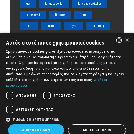
gov
language order
language switcher
lets encrypt
lifecycle
linux
mail
menu
mysql
phishing
×
php
server
shared
ssl
Αυτός ο ιστότοπος χρησιμοποιεί cookies
tabs
team
template
title
Χρησιμοποιούμε cookies για να εξατομικεύσουμε το περιεχόμενο, τις
ENGLISH
διαφημίσεις και να αναλύσουμε την επισκεψιμότητά μας. Μοιραζόμαστε
ubuntu
vps
Woocommerce
επίσης πληροφορίες σχετικά με τη χρήση του ιστότοπού μας με τους
ΕΛΛΗΝΙΚΆ
συνεργάτες διαφήμισης και ανάλυσης, οι οποίοι ενδέχεται να τις
wordpress
WPML
διάγραμμα ροής
συνδυάσουν με άλλες πληροφορίες που τους έχετε παράσχει ή που έχουν
συλλέξει από τη χρήση των υπηρεσιών τους από εσάς.
Διαβάστε
δωρεάν
ιστοσελίδα
κύκλος ζωής
περισσότερα
ομάδα
πυρήνας
ρόλοι
ΑΠΌΔΟΣΗΣ
ΣΤΌΧΕΥΣΗΣ
συνάρτηση
ΛΕΙΤΟΥΡΓΙΚΌΤΗΤΑΣ
ΕΜΦΆΝΙΣΗ ΛΕΠΤΟΜΕΡΕΙΏΝ
ΑΠΟΔΟΧΉ ΌΛΩΝ
ΑΠΌΡΡΙΨΗ ΌΛΩΝ